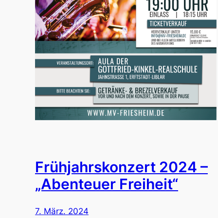
Frühjahrskonzert 2024 –
„Abenteuer Freiheit“
7. März. 2024